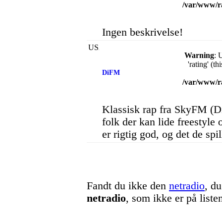
/var/www/r
Ingen beskrivelse!
Warning
: 
'rating' (t
DiFM
/var/www/r
Klassisk rap fra SkyFM (D
folk der kan lide freestyle
er rigtig god, og det de spi
Fandt du ikke den
netradio
, d
netradio
, som ikke er på list