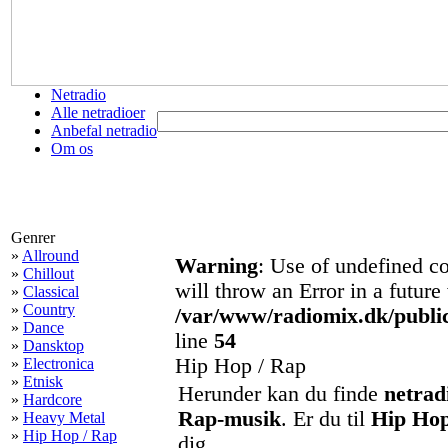
Netradio
Alle netradioer
Anbefal netradio
Om os
Genrer
»
Allround
Warning
: Use of undefined con
»
Chillout
will throw an Error in a future
»
Classical
»
Country
/var/www/radiomix.dk/publi
»
Dance
line
54
»
Dansktop
Hip Hop / Rap
»
Electronica
»
Etnisk
Herunder kan du finde
netrad
»
Hardcore
Rap-musik
. Er du til
Hip Hop
»
Heavy Metal
»
Hip Hop / Rap
dig.