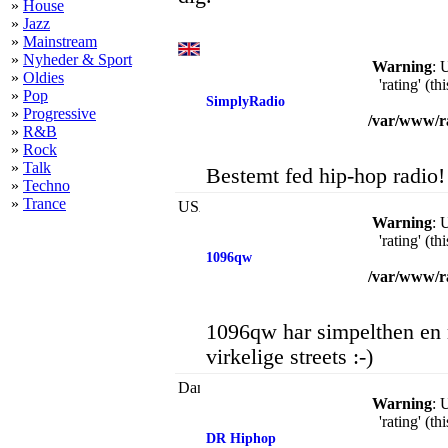
»
House
»
Jazz
»
Mainstream
»
Nyheder & Sport
Warning
: 
»
Oldies
'rating' (t
»
Pop
SimplyRadio
»
Progressive
/var/www/r
»
R&B
»
Rock
»
Talk
Bestemt fed hip-hop radio!
»
Techno
»
Trance
Warning
: 
'rating' (t
1096qw
/var/www/r
1096qw har simpelthen en r
virkelige streets :-)
Warning
: 
'rating' (t
DR Hiphop