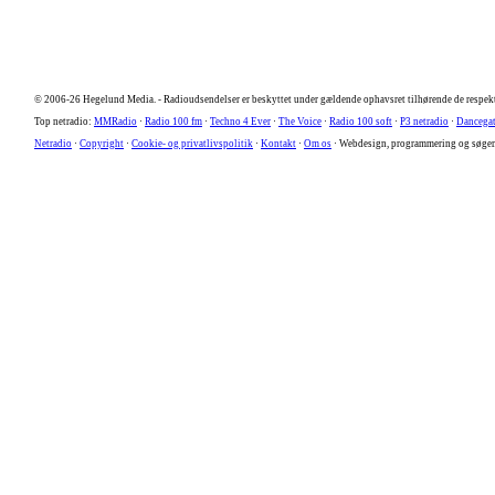
© 2006-26 Hegelund Media. -
Radioudsendelser er beskyttet under gældende ophavsret tilhørende de respekt
Top netradio:
MMRadio
·
Radio 100 fm
·
Techno 4 Ever
·
The Voice
·
Radio 100 soft
·
P3 netradio
·
Dancega
Netradio
·
Copyright
·
Cookie- og privatlivspolitik
·
Kontakt
·
Om os
· Webdesign, programmering og søge